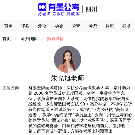
首页
课程
介绍
动态
荣誉
师资
资质
联系
首页
师资团队
师资详情
>
>
朱光旭老师
主攻方向
有墨金牌面试讲师；深耕公考面试教学 8 年，累计助力
超 2000 名学员成功上岸国考、省考、事业单位等岗
位，学员遍布全国各大系统；凭借扎实的教学功底与实
战经验，多次缔造国考面试 90 + 高分神话，不少学员斩
获岗位笔试 + 面试双第一，成为行业内公认的 “高分缔
造者”。教学中始终坚守 “学员至上” 原则，用专业与耐心
陪伴学员从 “面试小白” 成长为 “考场黑马”，深受历届学
员的信赖与喜爱，口碑相传率稳居机构前列。去掉套
路，留下真诚与逻辑，方能在考场上脱颖而出