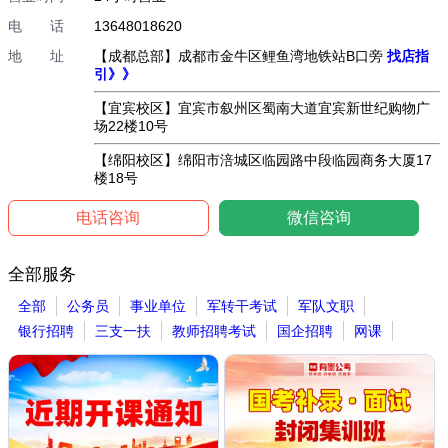
电 话
13648018620
地 址
【成都总部】成都市金牛区鲤鱼湾地铁站B口旁
找店指
引》》
【宜宾校区】宜宾市叙州区蜀南大道宜宾新世纪购物广
场22楼10号
【绵阳校区】绵阳市涪城区临园路中段临园商务大厦17
楼18号
电话咨询
微信咨询
全部服务
全部
公务员
事业单位
军转干考试
军队文职
银行招聘
三支一扶
教师招聘考试
国企招聘
网课