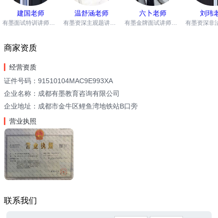
建国老师
温舒涵老师
六卜老师
刘玮
有墨面试特训讲师；浙江大学硕士，多年体制内多岗位工作经验，熟悉体制内工作逻辑，是兼具实战上岸履历和体制内一线经验的双栖讲师。深耕公考面试，注重培养考生个性化思维，将体制内工作思维与高分技巧融合，针对学员弱项提供针对性辅导，助力考生一站式上岸。
​有墨资深主观题讲师，7年以上一线实战教学经验，深耕申论、综测领域，对命题逻辑与作答规范有系统把握。常年参与主观题教学研讨，坚持教研和教学与时俱进;能够针对学员个体差异开展针对性指导，注重循序渐进提升应试能力。在理论教学中夯实解题框架，在真题讲解中提炼实战技巧，助力学员以得分效率为导向，稳步提高解题水平。
有墨金牌面试讲师；深耕公考结构化面试，专注一线面试授课多年，实战战绩亮眼;先后多次缔造省考守擂学员100％上岸;重庆省考学员综合上岸率77％，多次助力学员斩获考场全场最高分。授课犀利有气势、激情澎湃，坚持反模板教学，摒弃套路化答题;注重个性化辅导，精准定位学员短板，定制专属高分答题思路，高效突破面试瓶颈。
商家资质
经营资质
证件号码：91510104MAC9E993XA
企业名称：成都有墨教育咨询有限公司
企业地址：成都市金牛区鲤鱼湾地铁站B口旁
营业执照
联系我们