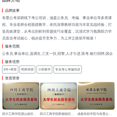
品牌介绍
品牌故事
有墨公考深耕线下考公培训，涵盖公务员、考编、事业单位等多类课
程。专业老师全程面授教学，依托深厚教研功底与丰富实战经验，打
造高效课堂，从考点剖析到答题技巧全覆盖，沉浸式学习氛围助力学
员直击考试核心，稳步提升竞争力，为上岸之路筑牢根基！
服务范围
公务员,事业单位,选调生,三支一扶,招警,人才引进,医考,银行招聘,国企
服务优势
8年+师资
明师亲授
小班教学
专业考公考编培训
资质荣誉
四川工商学院眉山校区与有墨公考达成合作，并授予其“大学生就业服务基地”称号
四川工商学院郫都校区与有墨公考达成合作，并授予其“大学生就业服务基地”称号
成都东软学院与有墨公考达成合作，并授予其“大学生就业服务基地”称号