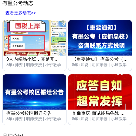
有墨公考动态
查看更多动态>>
9人内精品小班，充足开口演练，高频实战训练、全程导师带练、从容稳住心态！
【重要通知】 有墨公考（成都总校） 咨询联系方式说明
8年+师资 | 明师亲授 | 小班教学
8年+师资 | 明师亲授 | 小班教学
有墨公考校区搬迁公告
👨‍🏫重庆·面试终局备战 ㊗所有同学：笔/面超常发挥，一路开挂🚀
8年+师资 | 明师亲授 | 小班教学
8年+师资 | 明师亲授 | 小班教学