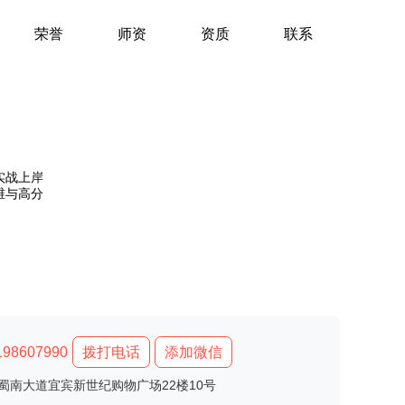
荣誉
师资
资质
联系
实战上岸
维与高分
8607990
拨打电话
添加微信
蜀南大道宜宾新世纪购物广场22楼10号